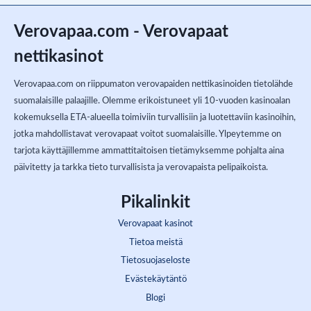
Verovapaa.com - Verovapaat
nettikasinot
Verovapaa.com on riippumaton verovapaiden nettikasinoiden tietolähde
suomalaisille palaajille. Olemme erikoistuneet yli 10-vuoden kasinoalan
kokemuksella ETA-alueella toimiviin turvallisiin ja luotettaviin kasinoihin,
jotka mahdollistavat verovapaat voitot suomalaisille. Ylpeytemme on
tarjota käyttäjillemme ammattitaitoisen tietämyksemme pohjalta aina
päivitetty ja tarkka tieto turvallisista ja verovapaista pelipaikoista.
Pikalinkit
Verovapaat kasinot
Tietoa meistä
Tietosuojaseloste
Evästekäytäntö
Blogi