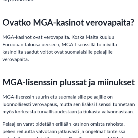
Ovatko MGA-kasinot verovapaita?
MGA-kasinot ovat verovapaita. Koska Malta kuuluu
Euroopan talousalueeseen, MGA-lisenssillä toimivilta
kasinoilta saadut voitot ovat suomalaisille pelaajille
verovapaita.
MGA-lisenssin plussat ja miinukset
MGA-lisenssin suurin etu suomalaisille pelaajille on
luonnollisesti verovapaus, mutta sen lisäksi lisenssi tunnetaan
myös korkeasta turvallisuudestaan ja tiukasta valvonnastaan.
Pelaajien varat pidetään erillään kasinon omista rahoista,
pelien reiluutta valvotaan jatkuvasti ja ongelmatilanteissa