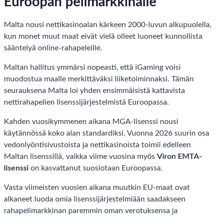
Euroopan pelimarkkinalle
Malta nousi nettikasinoalan kärkeen 2000-luvun alkupuolella,
kun monet muut maat eivät vielä olleet luoneet kunnollista
sääntelyä online-rahapeleille.
Maltan hallitus ymmärsi nopeasti, että iGaming voisi
muodostua maalle merkittäväksi liiketoiminnaksi. Tämän
seurauksena Malta loi yhden ensimmäisistä kattavista
nettirahapelien lisenssijärjestelmistä Euroopassa.
Kahden vuosikymmenen aikana MGA-lisenssi nousi
käytännössä koko alan standardiksi. Vuonna 2026 suurin osa
vedonlyöntisivustoista ja nettikasinoista toimii edelleen
Maltan lisenssillä, vaikka viime vuosina myös
Viron EMTA-
lisenssi
on kasvattanut suosiotaan Euroopassa.
Vasta viimeisten vuosien aikana muutkin EU-maat ovat
alkaneet luoda omia lisenssijärjestelmiään saadakseen
rahapelimarkkinan paremmin oman verotuksensa ja